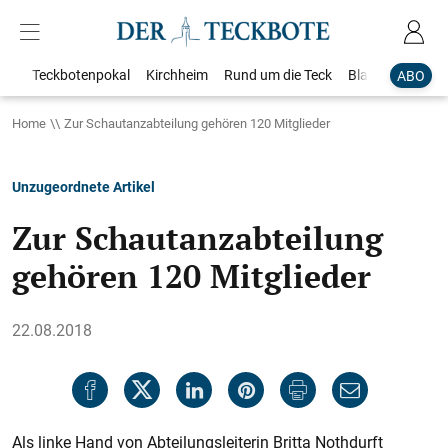
Teckbotenpokal
Kirchheim
Rund um die Teck
Blaulicht
Loka
ABO
Home
Zur Schautanzabteilung gehören 120 Mitglieder
Unzugeordnete Artikel
Zur Schautanzabteilung
gehören 120 Mitglieder
22.08.2018
Als linke Hand von Abteilungsleiterin Britta Nothdurft