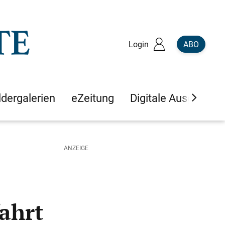
Login
ABO
ldergalerien
eZeitung
Digitale Ausgaben
ahrt