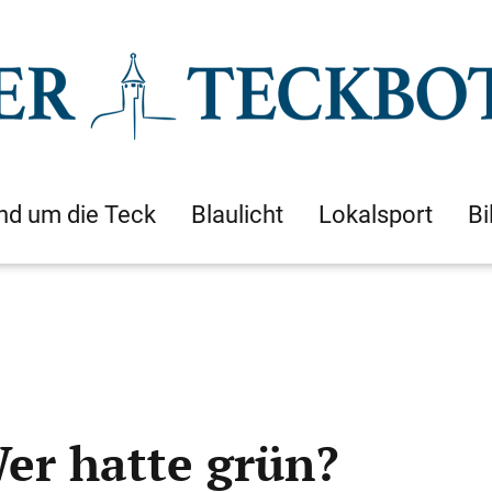
nd um die Teck
Blaulicht
Lokalsport
Bi
r hatte grün?