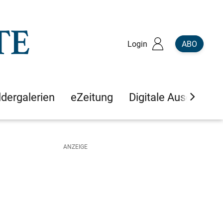
Login
ABO
ldergalerien
eZeitung
Digitale Ausgaben