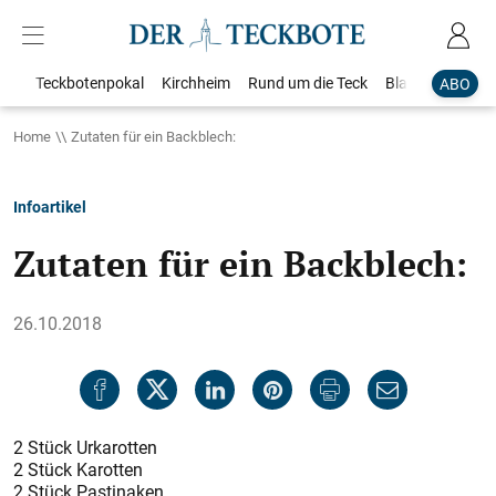
Teckbotenpokal
Kirchheim
Rund um die Teck
Blaulicht
Loka
ABO
Home
Zutaten für ein Backblech:
Infoartikel
Zutaten für ein Backblech:
26.10.2018
2 Stück Urkarotten
2 Stück Karotten
2 Stück Pastinaken