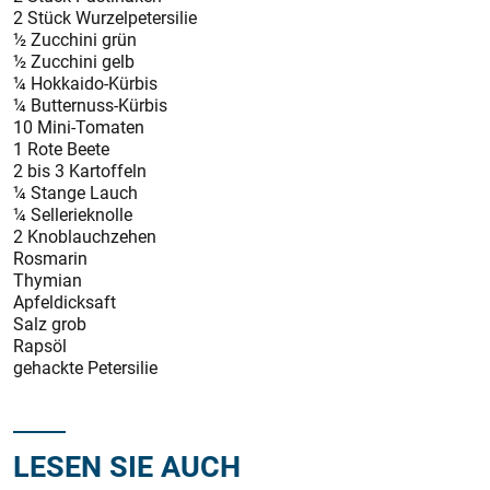
2 Stück Wurzelpetersilie
½ Zucchini grün
½ Zucchini gelb
¼ Hokkaido-Kürbis
¼ Butternuss-Kürbis
10 Mini-Tomaten
1 Rote Beete
2 bis 3 Kartoffeln
¼ Stange Lauch
¼ Sellerieknolle
2 Knoblauchzehen
Rosmarin
Thymian
Apfeldicksaft
Salz grob
Rapsöl
gehackte Petersilie
LESEN SIE AUCH