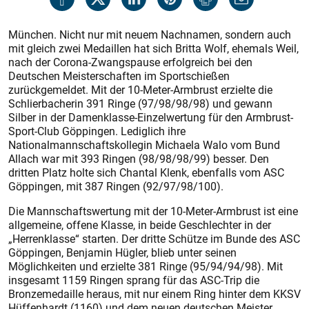
München. Nicht nur mit neuem Nachnamen, sondern auch
mit gleich zwei Medaillen hat sich ­Britta Wolf, ehemals Weil,
nach der ­Corona-Zwangspause erfolgreich bei den
Deutschen Meisterschaften im Sportschießen
zurückgemeldet. Mit der 10-Meter-Armbrust erzielte die
Schlierbacherin 391 Ringe (97/98/98/98) und gewann
Silber in der Damenklasse-Einzelwertung für den Armbrust-
Sport-Club Göppingen. Lediglich ihre
Nationalmannschaftskollegin ­Michaela Walo vom Bund
Allach war mit 393 Ringen (98/98/98/99) besser. Den
dritten Platz holte sich Chantal Klenk, ebenfalls vom ASC
Göppingen, mit 387 Ringen (92/97/98/100).
Die Mannschaftswertung mit der 10-Meter-Armbrust ist eine
allgemeine, offene Klasse, in beide Geschlechter in der
„Herrenklasse“ starten. Der dritte Schütze im Bunde des ASC
Göppingen, Benjamin Hügler, blieb unter seinen
Möglichkeiten und erzielte 381 Ringe (95/94/94/98). Mit
insgesamt 1159 Ringen sprang für das ASC-Trip die
Bronzemedaille heraus, mit nur einem Ring hinter dem KKSV
Hüffenhardt (1160) und dem neuen deutschen Meis­ter,