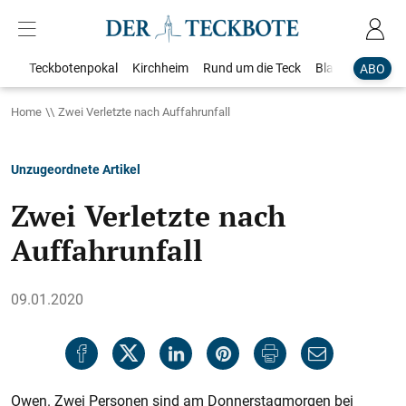
Teckbotenpokal
Kirchheim
Rund um die Teck
Blaulicht
Loka
ABO
Home
Zwei Verletzte nach Auffahrunfall
Unzugeordnete Artikel
Zwei Verletzte nach
Auffahrunfall
09.01.2020
Owen. Zwei Personen sind am Donnerstagmorgen bei