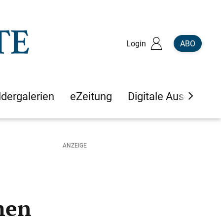
Login
ABO
ldergalerien
eZeitung
Digitale Ausgaben
men