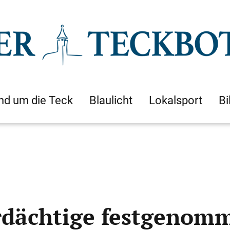
nd um die Teck
Blaulicht
Lokalsport
Bi
erdächtige festgenom