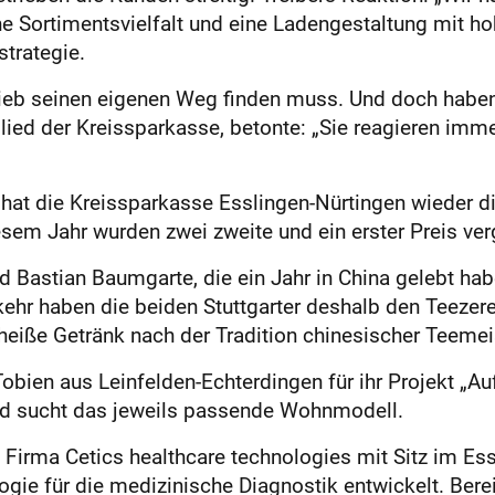
e Sortimentsvielfalt und eine Ladengestaltung mit 
trategie.
trieb seinen eigenen Weg finden muss. Und doch haben
ed der Kreissparkasse, betonte: „Sie reagieren immer
t die Kreissparkasse Esslingen-Nürtingen wieder di
esem Jahr wurden zwei zweite und ein erster Preis ve
d Bastian Baumgarte, die ein Jahr in China gelebt hab
ckkehr haben die beiden Stuttgarter deshalb den Teez
heiße Getränk nach der Tradition chinesischer Teemei
obien aus Leinfelden-Echter­dingen für ihr Projekt „Auf
nd sucht das jeweils passende Wohnmodell.
e Firma Cetics healthcare technologies mit Sitz im Ess
gie für die medizinische Diagnostik entwickelt. Bereit