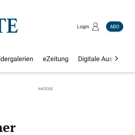
Login
ABO
ldergalerien
eZeitung
Digitale Ausgaben
ner