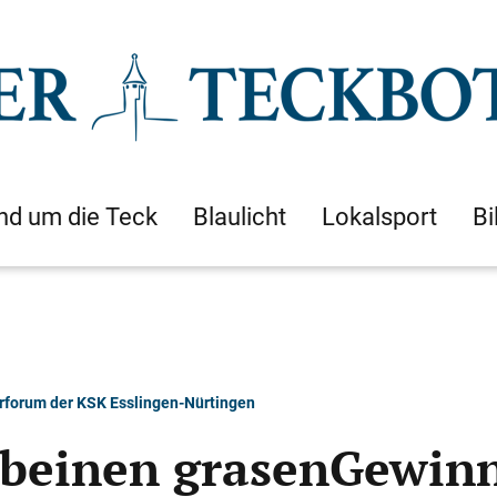
nd um die Teck
Blaulicht
Lokalsport
Bi
rforum der KSK Esslingen-Nürtingen
nbeinen grasenGewin