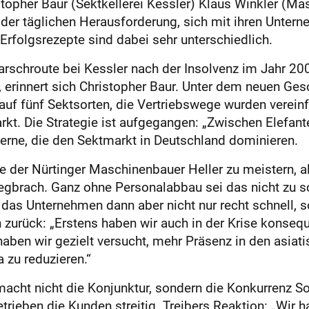
ristopher Baur (Sektkellerei Kessler) Klaus Winkler (M
or der täglichen Herausforderung, sich mit ihren Unt
 Erfolgsrezepte sind dabei sehr unterschiedlich.
arschroute bei Kessler nach der Insolvenz im Jahr 20
 erinnert sich Christopher Baur. Unter dem neuen Gesc
auf fünf Sektsorten, die Vertriebswege wurden verein
rkt. Die Strategie ist aufgegangen: „Zwischen Elefant
zerne, die den Sektmarkt in Deutschland dominieren.
 der Nürtinger Maschinenbauer Heller zu meistern, al
gbrach. Ganz ohne Personalabbau sei das nicht zu sc
das Unternehmen dann aber nicht nur recht schnell, s
n zurück: „Erstens haben wir auch in der Krise kons
haben wir gezielt versucht, mehr Präsenz in den asiat
 zu reduzieren.“
acht nicht die Konjunktur, sondern die Konkurrenz So
rieben die Kunden streitig. Treibers Reaktion: „Wir 