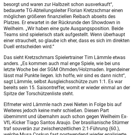
besorgt und waren zur Halbzeit schon ausverkauft“,
bedauerte TG-Abteilungsleiter Florian Kretzschmar einen
möglichen größeren finanziellen Reibach abseits des
Platzes. Er erwartet in der Rückrunde den Showdown in
Weilheim. „Wir haben eine gute Ausgangsposition. Beide
Teams sind spielerisch stark aufgestellt. Wenn überhaupt
einer strauchelt, so glaube ich eher, dass es sich im direkten
Duell entscheiden wird.“
Das sieht Kretzschmars Spielertrainer Tim Lämmle etwas
anders. „Es kommen auch mal enge Spiele, wie bei uns
letzte Woche bei der SGM Ohmden/Holzmaden. Irgendeiner
lässt mal Punkte liegen. Ich hoffe, wir sind es dann nicht“,
sagt Lämmle, selbst Ausgleichsschütze zum 1:1. Es war
bereits sein 15. Saisontreffer, womit er wieder einmal an der
Spitze der Torschützenliste steht.
Elfmeter wird Lämmle nach zwei Nieten in Folge bis auf
Weiteres jedoch keine mehr schießen. Diesen Part
übernimmt und übernahm auch schon gegen Weilheim Ex-
VfL-Kicker Tiago Santos Araujo. Der brasilianische Stürmer
traf souverän zur zwischenzeitlichen 2:1-Führung (60.),
welche Musa Coskun fast postwendend wieder egalisierte.