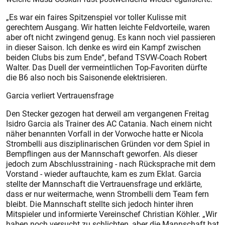
„Es war ein faires Spitzenspiel vor toller Kulisse mit
gerechtem Ausgang. Wir hatten leichte Feldvorteile, waren
aber oft nicht zwingend genug. Es kann noch viel passieren
in dieser Saison. Ich denke es wird ein Kampf zwischen
beiden Clubs bis zum Ende“, befand TSVW-Coach Robert
Walter. Das Duell der vermeintlichen Top-Favoriten dürfte
die B6 also noch bis Saisonende elektrisieren.
Garcia verliert Vertrauensfrage
Den Stecker gezogen hat derweil am vergangenen Freitag
Isidro Garcia als Trainer des AC Catania. Nach einem nicht
näher benannten Vorfall in der Vorwoche hatte er Nicola
Strombelli aus disziplinarischen Gründen vor dem Spiel in
Bempflingen aus der Mannschaft geworfen. Als dieser
jedoch zum Abschlusstraining - nach Rücksprache mit dem
Vorstand - wieder auftauchte, kam es zum Eklat. Garcia
stellte der Mannschaft die Vertrauensfrage und erklärte,
dass er nur weitermache, wenn Strombelli dem Team fern
bleibt. Die Mannschaft stellte sich jedoch hinter ihren
Mitspieler und informierte Vereinschef Christian Köhler. „Wir
haben noch versucht zu schlichten, aber die Mannschaft hat