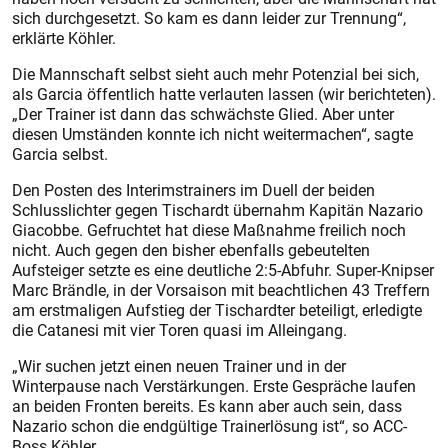
sich durchgesetzt. So kam es dann leider zur Trennung“,
erklärte Köhler.
Die Mannschaft selbst sieht auch mehr Potenzial bei sich,
als Garcia öffentlich hatte verlauten lassen (wir berichteten).
„Der Trainer ist dann das schwächste Glied. Aber unter
diesen Umständen konnte ich nicht weitermachen“, sagte
Garcia selbst.
Den Posten des Interimstrainers im Duell der beiden
Schlusslichter gegen Tischardt übernahm Kapitän Nazario
Giacobbe. Gefruchtet hat diese Maßnahme freilich noch
nicht. Auch gegen den bisher ebenfalls gebeutelten
Aufsteiger setzte es eine deutliche 2:5-Abfuhr. Super-Knipser
Marc Brändle, in der Vorsaison mit beachtlichen 43 Treffern
am erstmaligen Aufstieg der Tischardter beteiligt, erledigte
die Catanesi mit vier Toren quasi im Alleingang.
„Wir suchen jetzt einen neuen Trainer und in der
Winterpause nach Verstärkungen. Erste Gespräche laufen
an beiden Fronten bereits. Es kann aber auch sein, dass
Nazario schon die endgültige Trainerlösung ist“, so ACC-
Boss Köhler.