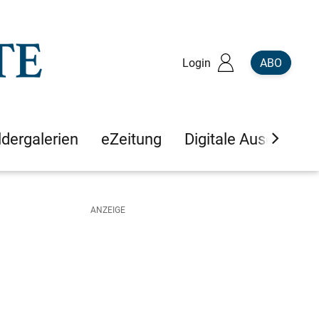
Login
ABO
ldergalerien
eZeitung
Digitale Ausgaben