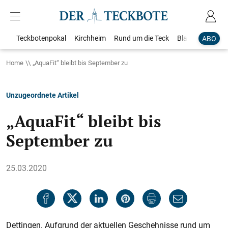
Teckbotenpokal
Kirchheim
Rund um die Teck
Blaulicht
Loka
ABO
Home
„AquaFit“ bleibt bis September zu
Unzugeordnete Artikel
„AquaFit“ bleibt bis
September zu
25.03.2020
Dettingen. Aufgrund der aktuellen Geschehnisse rund um