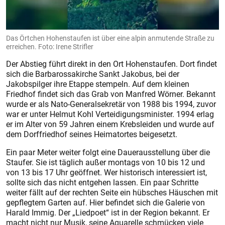
Das Örtchen Hohenstaufen ist über eine alpin anmutende Straße zu
erreichen. Foto: Irene Strifler
Der Abstieg führt direkt in den Ort Hohenstaufen. Dort findet
sich die Barbarossakirche Sankt Jakobus, bei der
Jakobspilger ihre Etappe stempeln. Auf dem kleinen
Friedhof findet sich das Grab von Manfred Wörner. Bekannt
wurde er als Nato-Generalsekretär von 1988 bis 1994, zuvor
war er unter Helmut Kohl Verteidigungsminister. 1994 erlag
er im Alter von 59 Jahren einem Krebsleiden und wurde auf
dem Dorffriedhof seines Heimatortes beigesetzt.
Ein paar Meter weiter folgt eine Dauerausstellung über die
Staufer. Sie ist täglich außer montags von 10 bis 12 und
von 13 bis 17 Uhr geöffnet. Wer historisch interessiert ist,
sollte sich das nicht entgehen lassen. Ein paar Schritte
weiter fällt auf der rechten Seite ein hübsches Häuschen mit
gepflegtem Garten auf. Hier befindet sich die Galerie von
Harald Immig. Der „Liedpoet“ ist in der Region bekannt. Er
macht nicht nur Musik, seine Aquarelle schmücken viele