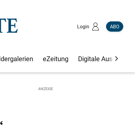
Login
ABO
ldergalerien
eZeitung
Digitale Ausgaben
“