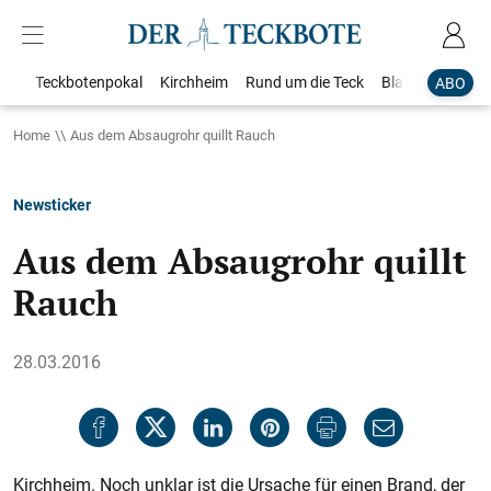
Teckbotenpokal
Kirchheim
Rund um die Teck
Blaulicht
Loka
ABO
Home
Aus dem Absaugrohr quillt Rauch
Newsticker
Aus dem Absaugrohr quillt
Rauch
28.03.2016
Kirchheim. Noch unklar ist die Ursache für einen Brand, der