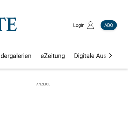
Login
ABO
ldergalerien
eZeitung
Digitale Ausgaben