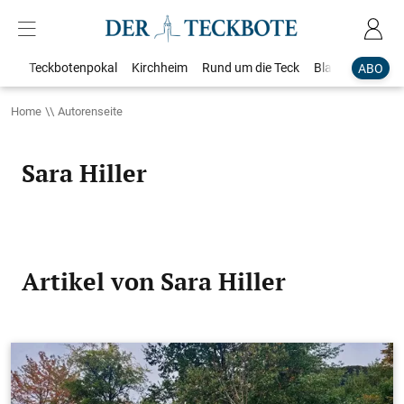
Teckbotenpokal
Kirchheim
Rund um die Teck
Blaulicht
Loka
ABO
Home
Autorenseite
Sara Hiller
Artikel von Sara Hiller