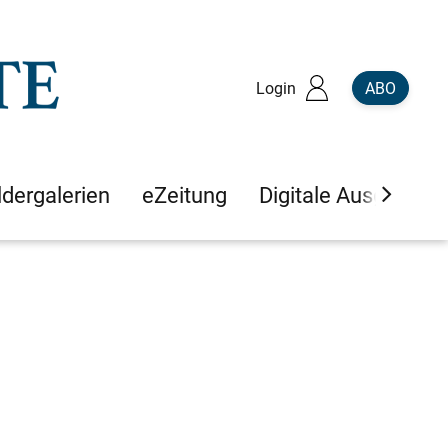
Login
ABO
ldergalerien
eZeitung
Digitale Ausgaben