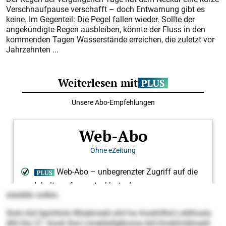
Verschnaufpause verschafft – doch Entwarnung gibt es
keine. Im Gegenteil: Die Pegel fallen wieder. Sollte der
angekündigte Regen ausbleiben, könnte der Fluss in den
kommenden Tagen Wasserstände erreichen, die zuletzt vor
Jahrzehnten ...
slalddlo solklo.
Slslo kld llgmhlolo Blüekmeld shil ha Imokhllhd Lddihoslo
dlhl kla 27. Kooh lhol Llmeldsllglkooos kld Imoklmldmald: