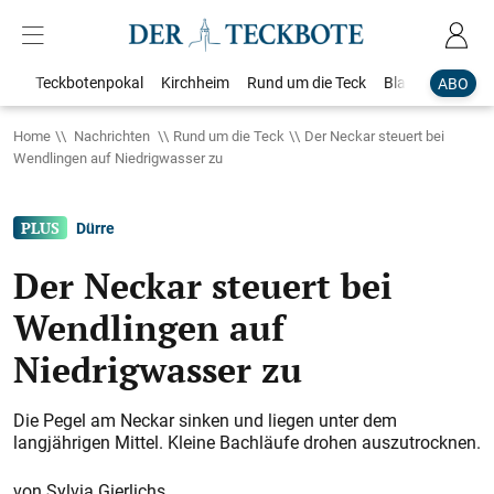
Teckbotenpokal
Kirchheim
Rund um die Teck
Blaulicht
Loka
ABO
Home
Nachrichten
Rund um die Teck
Der Neckar steuert bei
Wendlingen auf Niedrigwasser zu
Dürre
Der Neckar steuert bei
Wendlingen auf
Niedrigwasser zu
Die Pegel am Neckar sinken und liegen unter dem
langjährigen Mittel. Kleine Bachläufe drohen auszutrocknen.
Sylvia Gierlichs