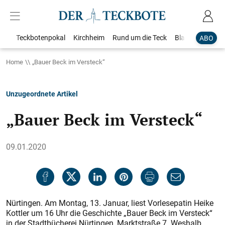
Teckbotenpokal
Kirchheim
Rund um die Teck
Blaulicht
Loka
ABO
Home
„Bauer Beck im Versteck“
Unzugeordnete Artikel
„Bauer Beck im Versteck“
09.01.2020
Nürtingen. Am Montag, 13. Januar, liest Vorlesepatin Heike
Kottler um 16 Uhr die Geschichte „Bauer Beck im Versteck“
in der Stadtbücherei Nürtingen, Marktstraße 7. Weshalb