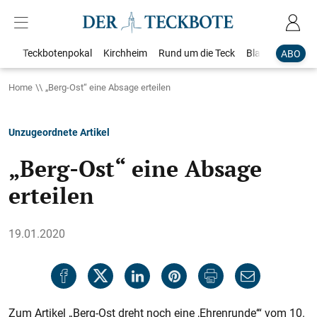
Teckbotenpokal
Kirchheim
Rund um die Teck
Blaulicht
Loka
ABO
Home
„Berg-Ost“ eine Absage erteilen
Unzugeordnete Artikel
„Berg-Ost“ eine Absage
erteilen
19.01.2020
Zum Artikel „Berg-Ost dreht noch eine ,Ehrenrunde‘“ vom 10.