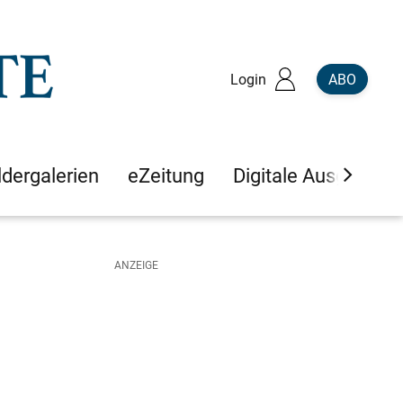
Login
ABO
ldergalerien
eZeitung
Digitale Ausgaben