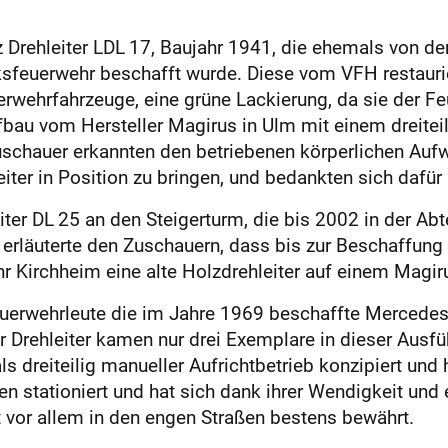
 Drehleiter LDL 17, Baujahr 1941, die ehemals von d
sfeuerwehr beschafft wurde. Diese vom VFH restaurier
rwehrfahrzeuge, eine grüne Lackierung, da sie der Fe
fbau vom Hersteller Magirus in Ulm mit einem dreitei
uschauer erkannten den betriebenen körperlichen Aufw
ter in Position zu bringen, und bedankten sich dafür m
iter DL 25 an den Steigerturm, die bis 2002 in der A
 erläuterte den Zuschauern, dass bis zur Beschaffung 
r Kirchheim eine alte Holzdrehleiter auf einem Magiru
euerwehrleute die im Jahre 1969 beschaffte Mercedes
 Drehleiter kamen nur drei Exemplare in dieser Ausfüh
als dreiteilig manueller Aufrichtbetrieb konzipiert un
gen stationiert und hat sich dank ihrer Wendigkeit und
t vor allem in den engen Straßen bestens bewährt.