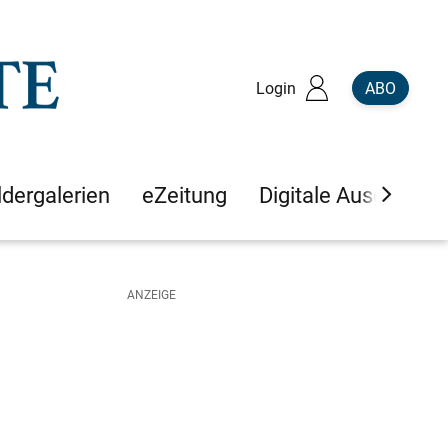
Login
ABO
ldergalerien
eZeitung
Digitale Ausgaben