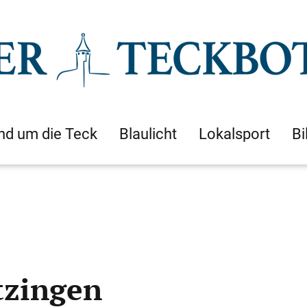
nd um die Teck
Blaulicht
Lokalsport
Bi
tzingen