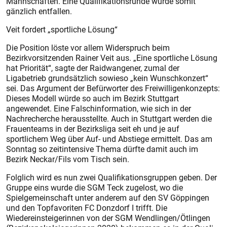
Mannschaften. Eine Qualifikationsrunde würde somit
gänzlich entfallen.
Veit fordert „sportliche Lösung“
Die Position löste vor allem Widerspruch beim
Bezirkvorsitzenden Rainer Veit aus. „Eine sportliche Lösung
hat Priorität“, sagte der Raidwangener, zumal der
Ligabetrieb grundsätzlich sowieso „kein Wunschkonzert“
sei. Das Argument der Befürworter des Freiwilligenkonzepts:
Dieses Modell würde so auch im Bezirk Stuttgart
angewendet. Eine Falschinformation, wie sich in der
Nachrecherche herausstellte. Auch in Stuttgart werden die
Frauenteams in der Bezirksliga seit eh und je auf
sportlichem Weg über Auf- und Abstiege ermittelt. Das am
Sonntag so zeitintensive Thema dürfte damit auch im
Bezirk Neckar/Fils vom Tisch sein.
Folglich wird es nun zwei Qualifikationsgruppen geben. Der
Gruppe eins wurde die SGM Teck zugelost, wo die
Spielgemeinschaft unter anderem auf den SV Göppingen
und den Topfavoriten FC Donzdorf I trifft. Die
Wiedereinsteigerinnen von der SGM Wendlingen/Ötlingen