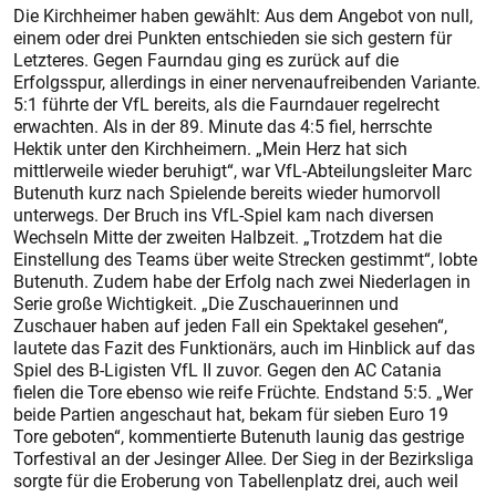
Die Kirchheimer haben gewählt: Aus dem Angebot von null,
einem oder drei Punkten entschieden sie sich gestern für
Letzteres. Gegen Faurndau ging es zurück auf die
Erfolgsspur, allerdings in einer nervenaufreibenden Variante.
5:1 führte der VfL bereits, als die Faurndauer regelrecht
erwachten. Als in der 89. Minute das 4:5 fiel, herrschte
Hektik unter den Kirchheimern. „Mein Herz hat sich
mittlerweile wieder beruhigt“, war VfL-Abteilungsleiter Marc
Butenuth kurz nach Spielende bereits wieder humorvoll
unterwegs. Der Bruch ins VfL-Spiel kam nach diversen
Wechseln Mitte der zweiten Halbzeit. „Trotzdem hat die
Einstellung des Teams über weite Strecken gestimmt“, lobte
Butenuth. Zudem habe der Erfolg nach zwei Niederlagen in
Serie große Wichtigkeit. „Die Zuschauerinnen und
Zuschauer haben auf jeden Fall ein Spektakel gesehen“,
lautete das Fazit des Funktionärs, auch im Hinblick auf das
Spiel des B-Ligisten VfL II zuvor. Gegen den AC Catania
fielen die Tore ebenso wie reife Früchte. Endstand 5:5. „Wer
beide Partien angeschaut hat, bekam für sieben Euro 19
Tore geboten“, kommentierte Butenuth launig das gestrige
Torfestival an der Jesinger Allee. Der Sieg in der Bezirksliga
sorgte für die Eroberung von Tabellenplatz drei, auch weil