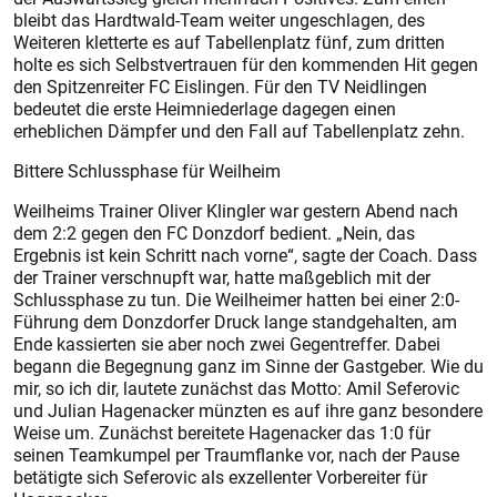
bleibt das Hardtwald-Team weiter ungeschlagen, des
Weiteren kletterte es auf Tabellenplatz fünf, zum dritten
holte es sich Selbstvertrauen für den kommenden Hit gegen
den Spitzenreiter FC Eislingen. Für den TV Neidlingen
bedeutet die erste Heimniederlage dagegen einen
erheblichen Dämpfer und den Fall auf Tabellenplatz zehn.
Bittere Schlussphase für Weilheim
Weilheims Trainer Oliver Klingler war gestern Abend nach
dem 2:2 gegen den FC Donzdorf bedient. „Nein, das
Ergebnis ist kein Schritt nach vorne“, sagte der Coach. Dass
der Trainer verschnupft war, hatte maßgeblich mit der
Schlussphase zu tun. Die Weilheimer hatten bei einer 2:0-
Führung dem Donzdorfer Druck lange standgehalten, am
Ende kassierten sie aber noch zwei Gegentreffer. Dabei
begann die Begegnung ganz im Sinne der Gastgeber. Wie du
mir, so ich dir, lautete zunächst das Motto: Amil Seferovic
und Julian Hagenacker münzten es auf ihre ganz besondere
Weise um. Zunächst bereitete Hagenacker das 1:0 für
seinen Teamkumpel per Traumflanke vor, nach der Pause
betätigte sich Seferovic als exzellenter Vorbereiter für