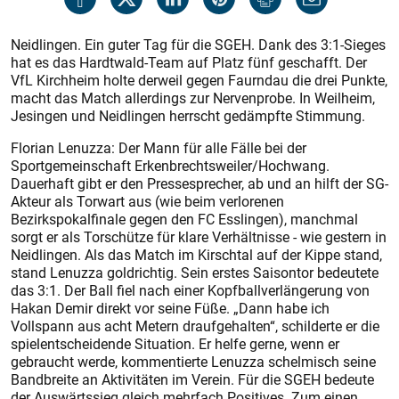
Neidlingen. Ein guter Tag für die SGEH. Dank des 3:1-Sieges
hat es das Hardtwald-Team auf Platz fünf geschafft. Der
VfL Kirchheim holte derweil gegen Faurndau die drei Punkte,
macht das Match allerdings zur Nervenprobe. In Weilheim,
Jesingen und Neidlingen herrscht gedämpfte Stimmung.
Florian Lenuzza: Der Mann für alle Fälle bei der
Sportgemeinschaft Erkenbrechtsweiler/Hochwang.
Dauerhaft gibt er den Pressesprecher, ab und an hilft der SG-
Akteur als Torwart aus (wie beim verlorenen
Bezirkspokalfinale gegen den FC Esslingen), manchmal
sorgt er als Torschütze für klare Verhältnisse - wie gestern in
Neidlingen. Als das Match im Kirschtal auf der Kippe stand,
stand Lenuzza goldrichtig. Sein erstes Saisontor bedeutete
das 3:1. Der Ball fiel nach einer Kopfballverlängerung von
Hakan Demir direkt vor seine Füße. „Dann habe ich
Vollspann aus acht Metern draufgehalten“, schilderte er die
spielentscheidende Situation. Er helfe gerne, wenn er
gebraucht werde, kommentierte Lenuzza schelmisch seine
Bandbreite an Aktivitäten im Verein. Für die SGEH bedeute
der Auswärtssieg gleich mehrfach Positives. Zum einen