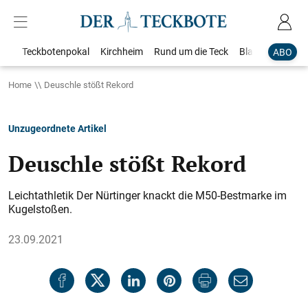
Teckbotenpokal
Kirchheim
Rund um die Teck
Blaulicht
Loka
ABO
Home
Deuschle stößt Rekord
Unzugeordnete Artikel
Deuschle stößt Rekord
Leichtathletik Der Nürtinger knackt die M50-Bestmarke im
Kugelstoßen.
23.09.2021