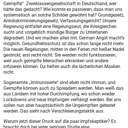
Geimpfte“. Zweiklassengesellschaft in Deutschland, wer
hätte das gedacht? Wie konnte es passieren, dass man uns
systematisch an solche Schilder gewöhnt hat? Grundgesetz,
Antidiskriminierungsgesetz, Verfassungsgericht? Unsere
Regierung entfaltet eine Regelungswut, die ihresgleichen
sucht und vorgeblich mündige Bürger zu Untertanen
degradiert. Und wir machen alles mit, German Angst macht’s
möglich. Gesundheitsschutz ist das schon lange nicht mehr.
Die neuen Regelungen, mitten in den Ferien mit heißer Nadel
gestrickt, erst recht nicht. Sie werden nicht funktionieren,
weil auch geimpfte Menschen erkranken und andere
infizieren können. Da helfen auch die lächerlichen Masken
nicht.
Sogenannte „Immunisierte“ sind eben nicht immun, und
Geimpfte können auch zu Spreadern werden. Man weiß das
aus Ländern mit hoher Durchimpfung, wo schon wieder
Lockdowns und neue Impfungen verhängt werden. Bei uns
sollen nun aber hauptsächlich die Ungeimpften getestet
werden. Das sieht nach Verschleierungstaktik aus.
Warum jetzt dieser Druck auf die paar Impfskeptiker? Es
braucht doch bei jeder seriösen Studie eine