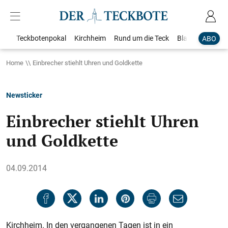
Teckbotenpokal
Kirchheim
Rund um die Teck
Blaulicht
Loka
ABO
Home
Einbrecher stiehlt Uhren und Goldkette
Newsticker
Einbrecher stiehlt Uhren
und Goldkette
04.09.2014
Kirchheim. In den vergangenen Tagen ist in ein