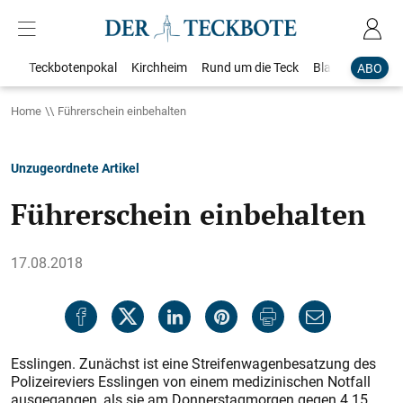
Teckbotenpokal
Kirchheim
Rund um die Teck
Blaulicht
Loka
ABO
Home
Führerschein einbehalten
Unzugeordnete Artikel
Führerschein einbehalten
17.08.2018
Esslingen. Zunächst ist eine Streifenwagenbesatzung des
Polizeireviers Esslingen von einem medizinischen Notfall
ausgegangen, als sie am Donnerstagmorgen gegen 4.15