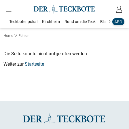
Teckbotenpokal
Kirchheim
Rund um die Teck
Blaulicht
Loka
ABO
Home
Fehler
Die Seite konnte nicht aufgerufen werden.
Weiter zur
Startseite