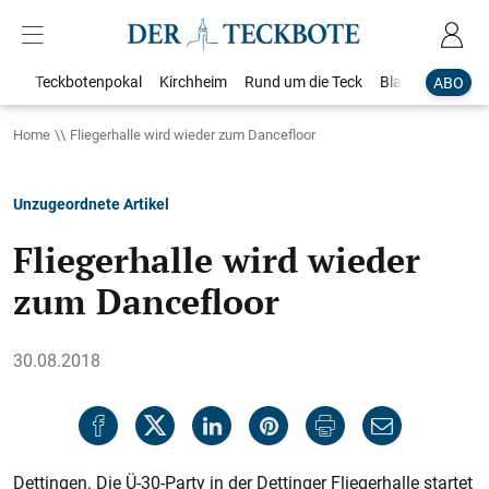
Teckbotenpokal
Kirchheim
Rund um die Teck
Blaulicht
Loka
ABO
Home
Fliegerhalle wird wieder zum Dancefloor
Unzugeordnete Artikel
Fliegerhalle wird wieder
zum Dancefloor
30.08.2018
Dettingen. Die Ü-30-Party in der Dettinger Fliegerhalle startet