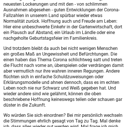
neuesten Lockerungen und mit den - von schlimmen
Ausnahmen abgesehen - guten Entwicklungen der Corona-
Fallzahlen in unserem Land spürbar wieder etwas
Normalität zurück. Hoffnung auch und Freude am Leben:
Hier eine unbeschwerte Einkehr in der Gartenwirtschaft, dort
ein Plausch auf Abstand, ein Urlaub im Ländle oder eine
nachgeholte Geburtstagsfeier im Familienkreis.
Und trotzdem bleibt da auch bei nicht wenigen Menschen
ein großes Maß an Ungewissheit und Befürchtungen. Die
einen haben das Thema Corona schlichtweg satt und treten
die Flucht nach vorne an, überspielen oder verdrängen damit
aber vermutlich nur ihre wahren inneren Regungen. Andere
flüchten sich in einfache Schuldzuweisungen oder
Erklärungsmodelle und ahnen dennoch, dass es im echten
Leben noch nie nur Schwarz und Weiß gegeben hat. Und
wieder andere sind wie gelähmt, können die oben
beschriebene Hoffnung keineswegs teilen oder schauen gar
düster in die Zukunft.
Wo würden Sie sich einordnen? Bei mir persönlich wechseln
die Stimmungen ehrlich gesagt von Tag zu Tag. Mal denke
ich, dass alles wieder gut werden wird. Mal frage ich mich