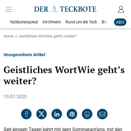
Teckbotenpokal
Kirchheim
Rund um die Teck
Blaulicht
Loka
ABO
Home
Geistliches WortWie geht’s weiter?
Unzugeordnete Artikel
Geistliches WortWie geht’s
weiter?
10.07.2020
Seit einigen Tagen kehrt mit dem Sommeranfang, mit den