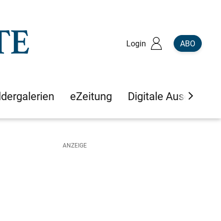
Login
ABO
ldergalerien
eZeitung
Digitale Ausgaben