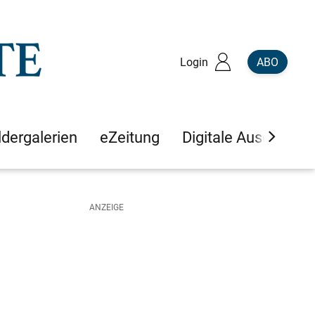
Login
ABO
ldergalerien
eZeitung
Digitale Ausgaben