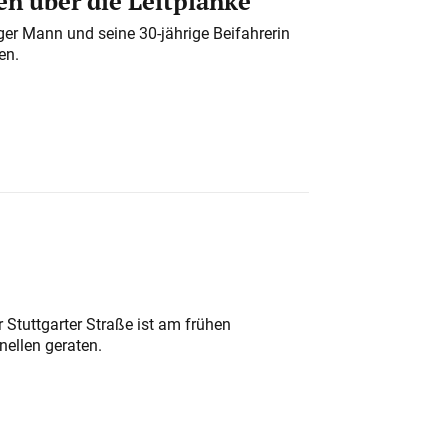
n über die Leitplanke
iger Mann und seine 30-jährige Beifahrerin
en.
 Stuttgarter Straße ist am frühen
nellen geraten.