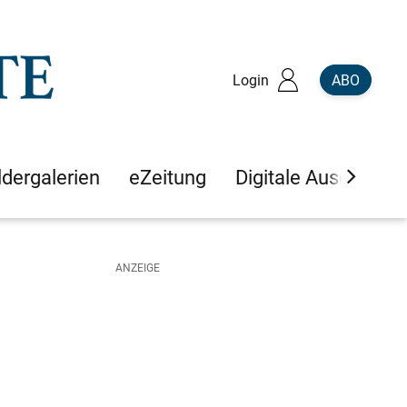
Login
ABO
ldergalerien
eZeitung
Digitale Ausgaben