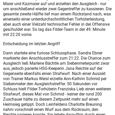
Maier und Kazmaier auf und erzielten den Ausgleich - nur
um anschließend wieder zwei Gegentreffer zu kassieren. Die
gesamte zweite Hälfte lief man einem Rückstand nach, was
einerseits einer unterdurchschnittlichen Torhüterleistung,
aber auch einer Vielzahl technischer Fehler in der Offensive
geschuldet war. So lag das Filder-Team in der 49. Minute
mit 22:20 vorne.
Entscheidung im letzten Angriff
Dann startete eine furiose Schlussphase. Sandra Ebner
markierte den Anschlusstreffer zum 21:22. Die Chance zum
Ausgleich ließ Marlene Bächtle am Siebenmeterpunkt zwar
aus, jedoch parierte HSG-Keeperin Jana Reichle auf der
Gegenseite ebenfalls einen Strafwurf. Nach einer Auszeit
von Trainer Markus Weisl erzielte Ann-Kathrin Schmid per
Siebenmeter den Ausgleichstreffer. 50 Sekunden vor
Schluss hielt Filder-Torhüterin Franziska Lieb einen weiteren
Strafwurf, dieses Mal von Schmid - keiner der rund 200
Zuschauer hätte zu diesem Zeitpunkt mehr auf einen
Heimsieg getippt. Doch Leinfeldens Charlotte Breuning
nahm vorschnell einen Wurf aus dem Rückraum, den
Reichle parieren konnte. Sie leitete daraufhin durch einen