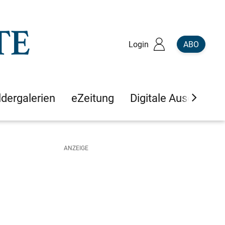
Login
ABO
ldergalerien
eZeitung
Digitale Ausgaben