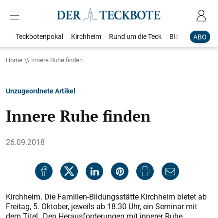
Teckbotenpokal
Kirchheim
Rund um die Teck
Blaulicht
Loka
ABO
Home
Innere Ruhe finden
Unzugeordnete Artikel
Innere Ruhe finden
26.09.2018
Kirchheim. Die Familien-Bildungsstätte Kirchheim bietet ab
Freitag, 5. Oktober, jeweils ab 18.30 Uhr, ein Seminar mit
dem Titel „Den Herausforderungen mit innerer Ruhe