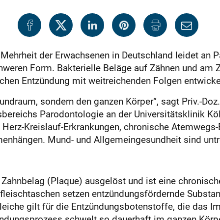
 Mehrheit der Erwachsenen in Deutschland leidet an P
hweren Form. Bakterielle Beläge auf Zähnen und am Z
ischen Entzündung mit weitreichenden Folgen entwicke
 Mundraum, sondern den ganzen Körper“, sagt Priv.-Doz
bereichs Parodontologie an der Universitätsklinik Köl
, Herz-Kreislauf-Erkrankungen, chronische Atemwegs
menhängen. Mund- und Allgemeingesundheit sind untr
m Zahnbelag (Plaque) ausgelöst und ist eine chronis
fleischtaschen setzen entzündungsfördernde Substanze
 Gleiche gilt für die Entzündungsbotenstoffe, die da
zündungsprozess schwelt so dauerhaft im ganzen Körpe