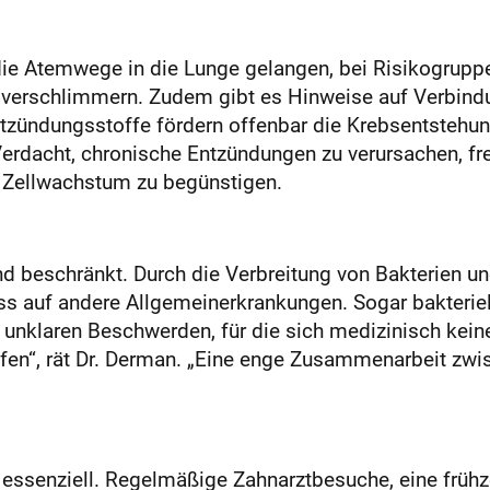
die Atemwege in die Lunge gelangen, bei Risikogrupp
verschlimmern. Zudem gibt es Hinweise auf Verbindu
zündungsstoffe fördern offenbar die Krebsentstehun
erdacht, chronische Entzündungen zu verursachen, fre
 Zellwachstum zu begünstigen.
und beschränkt. Durch die Verbreitung von Bakterien 
s auf andere Allgemeinerkrankungen. Sogar bakteriel
 unklaren Beschwerden, für die sich medizinisch kein
n“, rät Dr. Derman. „Eine enge Zusammenarbeit zwisc
 essenziell. Regelmäßige Zahnarztbesuche, eine früh