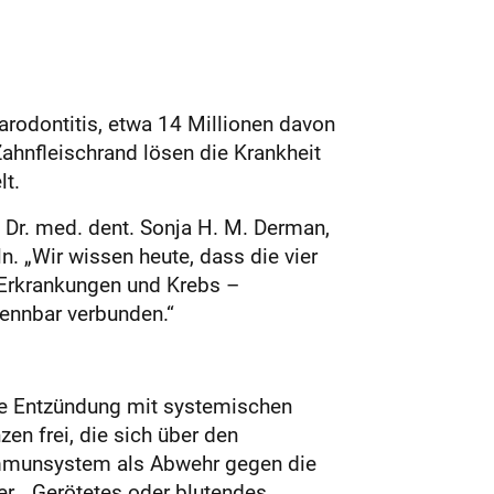
arodontitis, etwa 14 Millionen davon
ahnfleischrand lösen die Krankheit
lt.
. Dr. med. dent. Sonja H. M. Derman,
n. „Wir wissen heute, dass die vier
-Erkrankungen und Krebs –
ennbar verbunden.“
che Entzündung mit systemischen
n frei, die sich über den
s Immunsystem als Abwehr gegen die
r. „Gerötetes oder blutendes