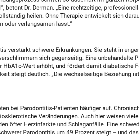
“, betont Dr. Derman. „Eine rechtzeitige, professionel
ollständig heilen. Ohne Therapie entwickelt sich dara
rn oder verlangsamen lässt.“
is verstärkt schwere Erkrankungen. Sie steht in enge
verschlimmern sich gegenseitig. Eine unbehandelte Pa
er HbA1c-Wert erhöht, und fördert damit diabetische 
eit steigt deutlich. „Die wechselseitige Beziehung is
eten bei Parodontitis-Patienten häufiger auf. Chroni
iosklerotische Veränderungen. Auch hier weisen vie
den öfter Herzinfarkte und Schlaganfälle. Eine schwed
schwerer Parodontitis um 49 Prozent steigt – und das