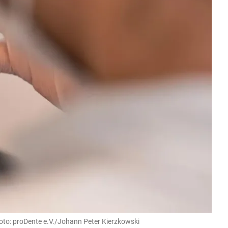
oto: proDente e.V./Johann Peter Kierzkowski