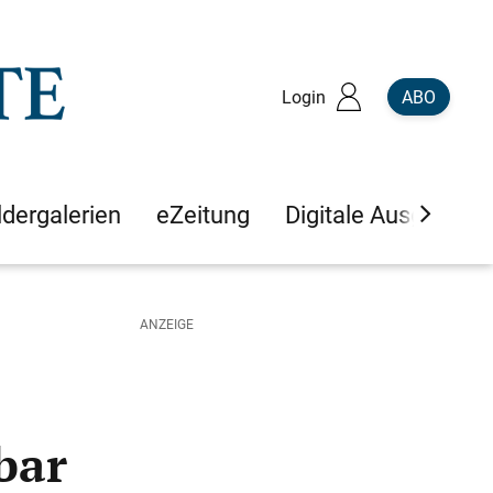
Login
ABO
ldergalerien
eZeitung
Digitale Ausgaben
bar