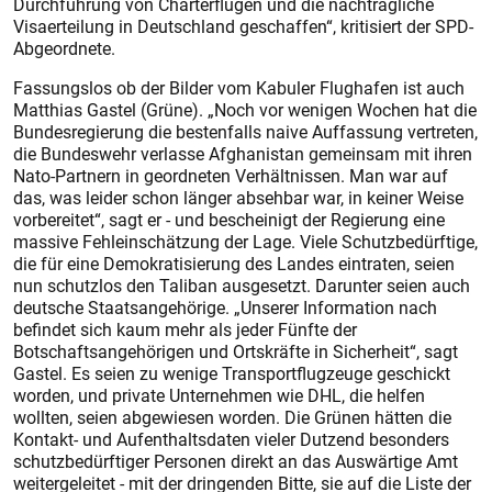
Durchführung von Charterflügen und die nachträgliche
Visaerteilung in Deutschland geschaffen“, kritisiert der SPD-
Abgeordnete.
Fassungslos ob der Bilder vom Kabuler Flughafen ist auch
Matthias Gastel (Grüne). „Noch vor wenigen Wochen hat die
Bundesregierung die bestenfalls naive Auffassung vertreten,
die Bundeswehr verlasse Afghanistan gemeinsam mit ihren
Nato-Partnern in geordneten Verhältnissen. Man war auf
das, was leider schon länger absehbar war, in keiner Weise
vorbereitet“, sagt er - und bescheinigt der Regierung eine
massive Fehleinschätzung der Lage. Viele Schutzbedürftige,
die für eine Demokratisierung des Landes eintraten, seien
nun schutzlos den Taliban ausgesetzt. Darunter seien auch
deutsche Staatsangehörige. „Unserer Information nach
befindet sich kaum mehr als jeder Fünfte der
Botschaftsangehörigen und Ortskräfte in Sicherheit“, sagt
Gastel. Es seien zu wenige Transportflugzeuge geschickt
worden, und private Unternehmen wie DHL, die helfen
wollten, seien abgewiesen worden. Die Grünen hätten die
Kontakt- und Aufenthaltsdaten vieler Dutzend besonders
schutzbedürftiger Personen direkt an das Auswärtige Amt
weitergeleitet - mit der dringenden Bitte, sie auf die Liste der