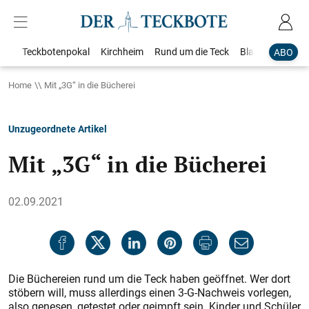
Teckbotenpokal
Kirchheim
Rund um die Teck
Blaulicht
Loka
ABO
Home
Mit „3G“ in die Bücherei
Unzugeordnete Artikel
Mit „3G“ in die Bücherei
02.09.2021
Die Büchereien rund um die Teck haben geöffnet. Wer dort
stöbern will, muss allerdings einen 3-G-Nachweis vorlegen,
also genesen, getestet oder geimpft sein. Kinder und Schüler