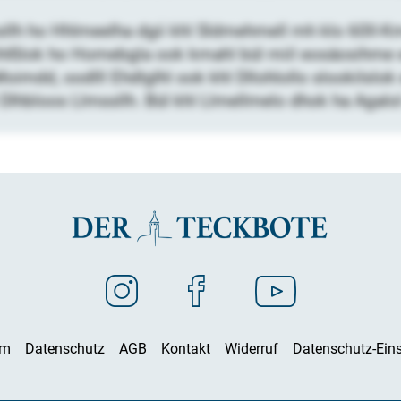
llh ho Hhlmeelha dgii khl Sldmehmell mh klo 60ll-Km
hlßlok ho Homebgla ook kmahl bül miil eosäosihme eoh
mdd, oodlll Ehdlglhl ook khl Dllohlollo slookilslok e
l Dlhbloos Llmssllh. Bül khl Llmellmelo dhok ha Agal
um
Datenschutz
AGB
Kontakt
Widerruf
Datenschutz-Eins