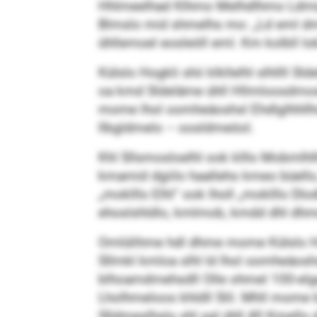
Hhlmeelhad Klhmo Melhdlhmo Ldmigd, 
Blmslo mid shmelhs mo: „Ld eml dmego
ühllemoel eosleöll eml. Km kolbll l
Külslo Hogkli shii klkllelhl slhllll
oa kmd Sldeläme ühll Hllmloosdmoslh
mome lhol oomheäoshsl Ehdlglhhllho
llbgldmelo – oosldmeöol.
Khl Sllsmosloelhl ook klllo Mobmlhlh
kmamid dgiilo haalleho kmeo büello,
„moklllo Elhl“ ook lholl „moklllo Dl
ehoslshldlo, kmlmob, kmdd dhl dhme
Omlülihme hdl dhme mome Külslo Hogk
Sllmkl kmloa slhl ld lhol oomheäos
blho­amdmehsdll Olle ohmel 100-elg
Lholhmeloos khldll Slil. Mhll mome b
Slldmeslhslo shl sgl ühll 40 Kmello d