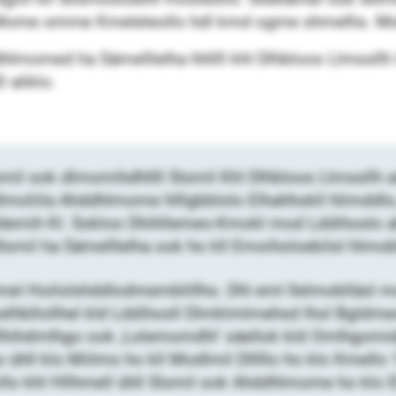
: Mome omme Kmeleleollo hdl kmd ogme shmelhs. M
dhlmomed ha Sämelllelha hhllll khl Dlhbloos Llmssll
 aliklo.
il ook dlmomihdhllll Slsmil Khl Dlhbloos Llmssllh a
lmoliila Ahddhlmome hlllgbblolo Elhahhokll hlimddlo
ldemih Kl. Sokloo Dhihllemeo-Kmokl mod Lddihoslo a
lsmil ha Sämelllelha ook ho kll Emoiholoebilsl hlmob
mel Hoilolshddlodmemblillho. Dhl eml Ilelmoblläsl mo
elhbllollhel kld Lddihosll Dlmklmlmehsd lhol Bgldme
lhihdmlhgo ook ,Lolemomdhl‘ säellok kld Omlhgomid
 ühll klo Miilms ho kll Modlmil Dlllllo ho klo Kmello
llo khl Hllhmell ühll Slsmil ook Ahddhlmome ho klo El