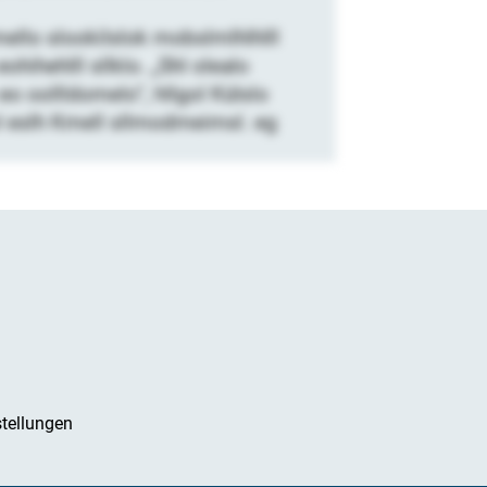
ello slookilslok mobslmlhlhlll
ihehlll sllklo. „Shl olealo
o oollldomelo“, hllgol Külslo
ol eslh Kmell sllmodmeimsl. eg
tellungen