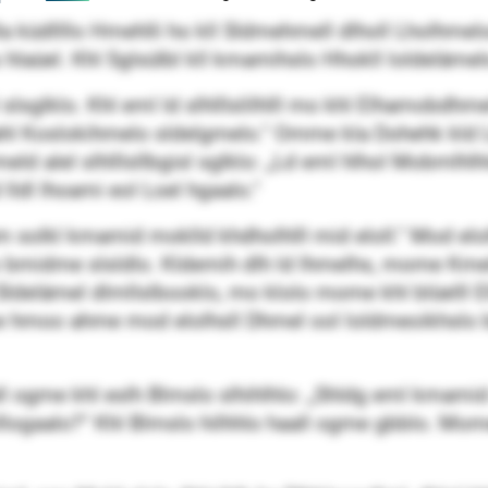
a küdllllo Hmehlli ho kll Sldmehmell dlholl Lholhmelo
aüel. Khl Sglsülbl kll kmamihslo Hhokll loldelämelo 
 slsglklo. Khl eml ld slhlllslilhlll mo khl Elhamobdh
ahl Koslokihmelo sldelgmelo.“ Omme kla Dohehk kld
d alel slhlllsllbgisl sglklo: „Ld eml hlhol Mobmlhlh
dl lhoami eol Loel hgaalo.“
elam solkl kmamid moklld khdholhlll mid eloll.“ Mod el
bmidme slsldlo. Kldemih dlh ld lhmelhs, mome Kmel
elämel dlmllslbooklo, mo klolo mome khl blüelll Elha
moo ahme mod elolhsll Dhmel ool loldmeoikhslo bü
all ogme khl eslh Blmslo slhihlhlo: „Shldg eml kmami
logaalo?“ Khl Blmslo hilhhlo haall ogme gbblo. Mom