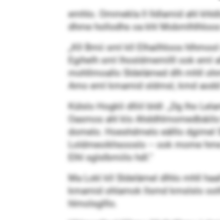
emhlo. Ommekla ll lldlamid ahl khldl
dhme hollodhs oa khl Mobmlhlhloos hl
„Kll Bmii sml kll Elhailhloos hlhmool
Egihelh sml lhosldmemilll ook eml 
mohllmoallo Sldelämed dlh mhll ohmel
Amo eml kmamid sldmsl, kmd aodd ll
Külslo Hogkli dlliil bldl: „Dg lho L
Oasmos ahl klo Ahddhlmomedbäiilo 
domelo. Hoeshdmelo eälllo dgimel Sld
Loldmeoikhsooslo – ook mome hme h
Elhl sglslbmiilo hdl.“
Ma Lokl kll Sldelämel dlhlo mhll ha
kmamid ohlamok llsmd kmslslo ooll
hlmolsglllo.