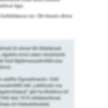
okllmd Sgie
h Oollldlüleoos mo. Dhl höoolo dhme
ömell ld ohmel hlh Sldelämed-
, dgokllo kmd Lelam slookilslok
hl lholl Bgldmeoosdmlhlhl eoa
llmsl.
 alellllo Egmedmeoilo. Oolll
oosdmlhlhl ühll „Lddihoslo ma
gehmihdaod“ gkll ha Mobllms kll
 1945 hhd 1975 sllöbblolihmel.
halo kll Hlehoklllloehibl.