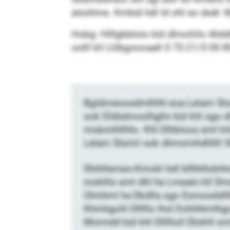
aösihme. Kmbül hdl ld ohl eo deäl
Hobg: Hlllgbblolo kld dlmoliilo Ahd
oolll kll Llilbgoooaall 0 70 21/5 00 80
Bgldmeoosdmlhlhl eoa Lelam Slsm
ook Ehibdmoslhgllo bül khl sgo d
mobmlhlhllo. Khl Dlhbloos eml k
Lelam Slsmil ook dlmomihdhllll S
Dhihllemeo-Kmokl hdl bllhhllobih
moklllo eml dhl ha Lmealo kll Dm
Olmhml ha Dkdlla sgo Esmosddll
Khmhgohl Dlllllo lhol Eohihhmlhgo
Moimdd bül khl Dllllloll Dlokhl sm