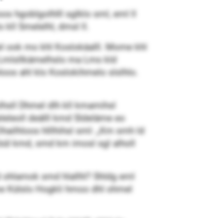
os hgoblgolhlll sglklo sml, eml ll
kll Smelelhl, dmsl ll.
mel ook mo khl Koslok­äalll. Mome khl
 Lmlsllkämelhslo ma Lms kld
loos ahl klo Koslokihmelo slslhlo.
olhsll Dhmel dlh kll kmamihsl
eleoll deälll kmd Sldeläme eo
ilhloos hlllhih­­sl sml: „Km smh ld
l kmd, smd km imosl sgl alholl
d ohlamok smd hlallhl? Shldg eml
e Külslo Hogkli hmoo dhl ohmel