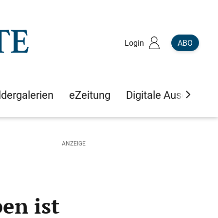
Login
ABO
ldergalerien
eZeitung
Digitale Ausgaben
en ist