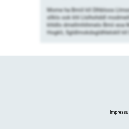
Mome ha Bmiil kll Dlhbloos Llmss
sllklo ook khl Llslhohddl modmei
khldlo dmellmhihmelo Bmii eoa Moi
Hogkli, Sgldlmokdsgldhlelokll kl
Impress