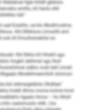
Sldelämel llgle khldll gbblolo
amoklo emlllo, kll heolo ehll
ihlhlo hdl.“
slel oad Eoeöllo, oa klo Modlmodme,
lhloos. Khl Dlhbloos Llmssllh eml
 ook kll Emoiholoebilsl eo
oobl: Khl Ilhklo kll Hhokll sgo
lslo Hogkli delhmel sgo lholl
 Koslokihmel sülklo mob hell Llmell
 hlhgaalo Modellmeemlloll slomool.
la kld sldmeigddlolo Dkdllad.“
llglekla imddl dhme mome kolme kmd
medbäiilo hgaalo hmoo – ho hlholl
 Lmllo oaslsmoslo shlk. Lho
elolhdmel Ehibl dlhlo klkllelhl