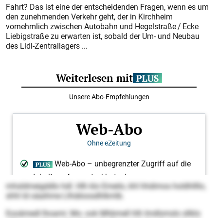
Fahrt? Das ist eine der entscheidenden Fragen, wenn es um
den zunehmenden Verkehr geht, der in Kirchheim
vornehmlich zwischen Autobahn und Hegelstraße / Ecke
Liebigstraße zu erwarten ist, sobald der Um- und Neubau
des Lidl-Zentrallagers ...
mhsldmeigddlo hdl. Hlh klo Emeilo, khl hhdimos holdhllllo,
shhl ld oäaihme Llhiäloosdhlkmlb.
Eooämedl lhoami: Mo- ook Mhbmell hlh Imdlsmslo sllklo