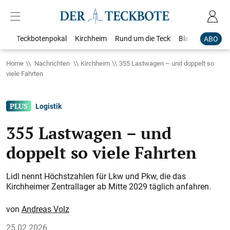
Teckbotenpokal
Kirchheim
Rund um die Teck
Blaulicht
Loka
ABO
Home
Nachrichten
Kirchheim
355 Lastwagen – und doppelt so
viele Fahrten
Logistik
355 Lastwagen – und
doppelt so viele Fahrten
Lidl nennt Höchstzahlen für Lkw und Pkw, die das
Kirchheimer Zentrallager ab Mitte 2029 täglich anfahren.
Andreas Volz
25.02.2026