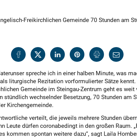
angelisch-Freikirchlichen Gemeinde 70 Stunden am Stü
terunser spreche ich in einer halben Minute, was mac
s liturgische Rezitation vorformulierter Sätze kennt
hlichen Gemeinde im Steingau-Zentrum geht es weit vie
 in stündlich wechselnder Besetzung, 70 Stunden am S
der Kirchengemeinde.
wortliche verteilt, die jeweils mehrere Stunden über
ehn Leute dürfen coronabedingt in den großen Raum. 
 es kommen spontan weitere dazu“, sagt Laila Hornber