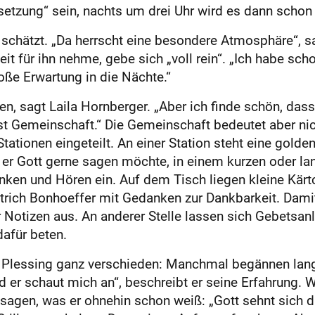
setzung“ sein, nachts um drei Uhr wird es dann schon
schätzt. „Da herrscht eine besondere Atmosphäre“, sa
t für ihn nehme, gebe sich „voll rein“. „Ich habe scho
roße Erwartung in die Nächte.“
en, sagt Laila Hornberger. „Aber ich finde schön, das
elbst Gemeinschaft.“ Die Gemeinschaft bedeutet aber ni
ationen eingeteilt. An einer Station steht eine golden
s er Gott gerne sagen möchte, in einem kurzen oder lan
nken und Hören ein. Auf dem Tisch liegen kleine Kär
ietrich Bonhoeffer mit Gedanken zur Dankbarkeit. Dam
ür Notizen aus. An anderer Stelle lassen sich Gebetsa
afür beten.
 Plessing ganz verschieden: Manchmal begännen lang
d er schaut mich an“, beschreibt er seine Erfahrung. 
agen, was er ohnehin schon weiß: „Gott sehnt sich da