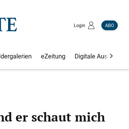
Login
ABO
ldergalerien
eZeitung
Digitale Ausgaben
nd er schaut mich