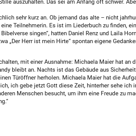
Stille auszuhalten. Das sei am Anfang oft schwer. Abe
chlich sehr kurz an. Ob jemand das alte – nicht jahrhu
 eine Teilnehmerin. Es ist im Liederbuch zu finden, ein
 Bibelverse singen“, hatten Daniel Renz und Laila Horn
twa „Der Herr ist mein Hirte“ spontan eigene Gedanke
halten, mit einer Ausnahme: Michaela Maier hat an 
Handy bleibt an. Nachts ist das Gebäude aus Sicherhe
nen Türöffner herholen. Michaela Maier hat die Auf
ch, ich gebe jetzt Gott diese Zeit, hinterher sehe ic
nderen Menschen besucht, um ihm eine Freude zu mach
ng.“