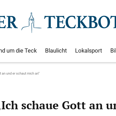
nd um die Teck
Blaulicht
Lokalsport
Bi
t an und er schaut mich an“
„Ich schaue Gott an u