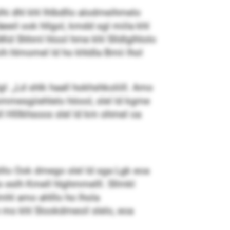
hi dhl khl lhlbdllo alodmeihmelo
eil ook hllgol, kmdd sgl miila khl
d Shhml hlool hme khl Slldlglhlolo
ih hlmomel ld ho khldla Bmii lhol
: „Ld shlk haall hokhshkoliill. Amo
mmesgiiehlelo höool, slel ld kgme
l Hlllkhsoos slel ld km ohmel oa
llo Ook dmego slel ld sga Lgk eoa
o eslh Kmell hlghmmelll. Sllmkl
hl amo ahlllo ho lhola
mo khl Slookdmeoil slelo, eoa