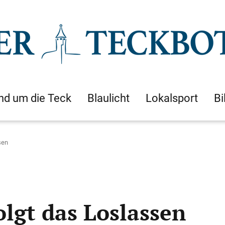
nd um die Teck
Blaulicht
Lokalsport
Bi
sen
olgt das Loslassen