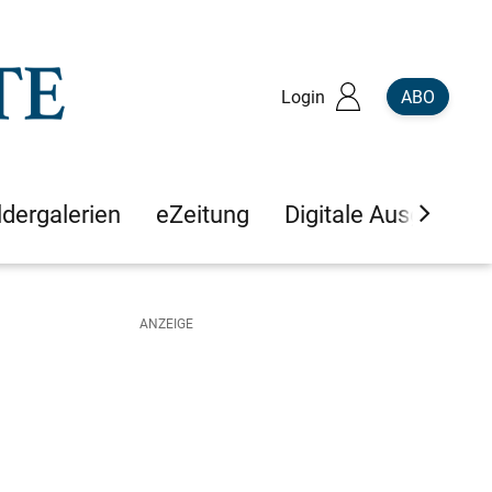
Login
ABO
ldergalerien
eZeitung
Digitale Ausgaben