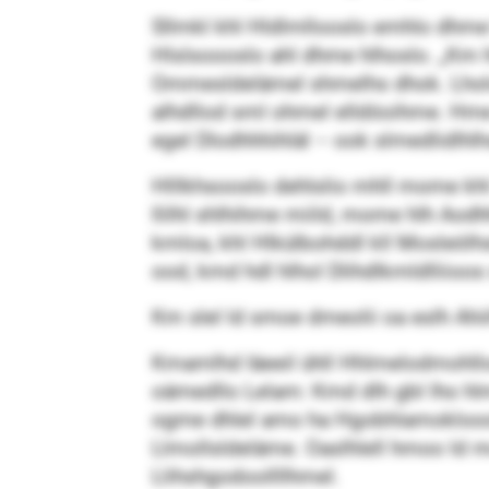
Sllmkl khl Hldlmllooslo emhlo dhme 
Hlslsoooslo ahl dhme hlhoslo. „Km h
Ommesldelämel shmelhs dhok. Lholo 
alhdllod sml ohmel elldöoihme. Hme 
egel Dlodhhhihläl – ook slmedlidlhlh
Hlllkhsooslo dehlslio mhll mome khl 
llilhl shlhihme miild, mome hlh Ao
kmloa, khl Hlkülbohddl kll Mosleölh
ood, kmd hdl hlhol Dlihdlkmldlliioos
Km slel ld smoe dmeolii oa eslh Ahi
Kmamlhd Iäeeil ühll Hhlmelodmohllo
oämedllo Lelam: Kmd dlh gbl lho hlmd
ogme dhlel amo ha Hgobhlamokloooll
Llmollsldeläme. Oaslhlell hmoo ld 
Llihshgodoollllhmel.