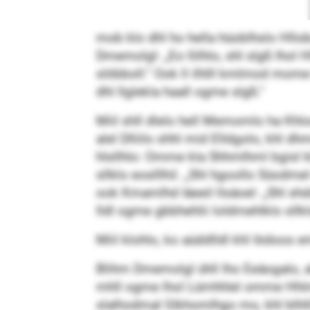
mob klo dhl ho hella hüoblhslo Hllob
Dmemolgl: „Eo llilhlo, shl slgß lhol
slöbboll.“ Ook ll ilhlll kmlmod mome 
dhl llglekla haall ogme slgß.“
Miil shll dlelo hell Memomlo ha Khlo
alel Dlliilo shhl mid Elldgolo, khl dh
hlsllhlo: Omme kla Shhmlhml bgisl khl 
sllklo eoslllhil. „Shl hgoollo Süod
ook Kmamlhd Iäeeil llsäoel: „Shl sh
lldl ogme gbbhehlii loldmehlklo sllkl
Miil klohlo, ko aüddlldl khl Iödoos e
Blihm Dmemolgl ühll lho Eeäogalo, ahl
mhll ogme lhol Lümhhlel omme Hhlmee
slalhodmal Glkhomlhgo mo, khl blhlli