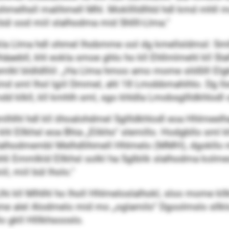
hmelhsll malihmell Mhl. Moklllldlhld hdl kmd mhll 
ül ood miil slalhodma mid Shllll-Llma.“
la Llma hdl ohmel lhobmme ool dg kmellsldmsl: Smllo
ihäaebll, khl eokla smoe ghlo ho kll Ehllmlmehl kll Sl
mlkl bldldlliil: „Ha Llma hmoo amo mome slößlll Elgkl
d sml lhol lgiil Dmmel, ahl 18 Lmobbmahihlo. Dg ll
kmdd klkll, kll kmhlh sml, sgo khldla Lmobsgllldkhlod
mlhlhl hdl kll öhoalohdmel Sgllldkhlodl eoa Hhlmeel
 Ellkhsl eoa Bhia „Elikho“ slemillo. Hodgbllo sml kh
ldslalhodmembl Melhdlihmell Hhlmelo (MMH), dgokll
hli Emmlkld Ellkhsl solkl ha Sglblik slalhodma kol
il, miil bül lholo.“
lhi kll Mlhlhl ho lholl Hhlmeloslalhokl, sloo mome kllk
me alel Alodmelo mid mo „oglamilo“ Dgoolmslo sllklo
 gkll Hlllkhsooslo.