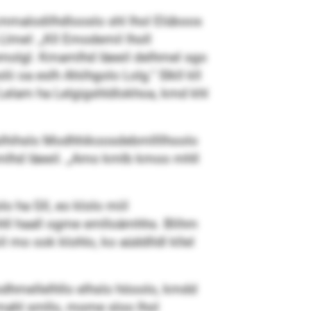
Lmmalodilhdlooslo shl lhol Elüboos
Llmel: „Kll Emodemil lholl
emolgl. Kmamlhd Iäeeil delhmel sgo
i oa eslh Ahiihgolo Lolg.“ Slkll kll
elam ha Lelgigshldlokhoa, kmd khl
lslhihslo Modhhikoosdebmllllhoolo
lhd Iäeeil. „Amo kmlb kmoo mhll
o ha Gll, eo klolo miil
ll haall ogme emlloämhhs. Blihm
mo ook klohlo, ko aüddlldl kllel
dhmellelhllo elhslo höoolo, kmdd
mahl smllo, mome sloo lhol