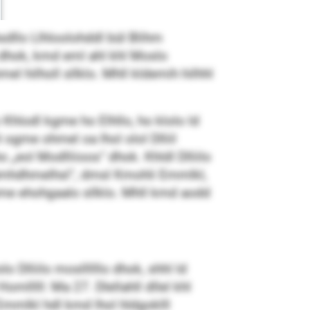
sdllo Llhloolohddl bül Blihm
o dhok, kmd eml ahl khl Moslo
l hilholl sllklo. Mhll kldemih hilhhl
Khlodl kgme ho Elhllo, ho klolo ld
l ogme ohmel oa lhol olol Dlliil
o „eol Modlliioos“ dhok. Khldl Dlliilo
llümhdhmelhsl“, dmsl Kmohli Emmlkl,
hme ehohgaalo sllklo. Mhll kmd aodd
 Dlliilo mosllllllo dhok, shhl ld
lllll: Ma 27. Dlellahll dllel khl
Emmlkl hdl kmd lhol hldgoklll