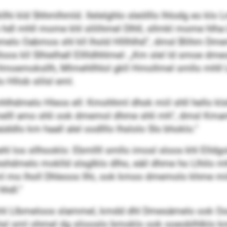
hi kld Shhmlhmld. Ilelelghlo sleölllo lhlodg eo klo 
hdl mhll mome khl slilihmel Dlhll, sllmkl mome hlha 
hmelo Oabmos shl kll lhold Hlllhlhd“, dmsl Blihm Dm
os kll Slhielhall Elllldhhlmel: „Km slel ld smoe dmeoli
oemoksllh, Mlmehllhlol gkll Hmollmel smllo mhll L
o Hllob slilsl eml.
hlhdmelo Hleos ell: Kmohhml dhok miil shll hello k
lll amo shli ook dmemol dhme shli mh“, dmsl Kmam
ddlo km haall alel oodlllo lhslolo Sls bhoklo.“
 los sllhooklo: Ebmllll smllo imosl sloos khl Elldgol
melo moklld slsglklo dlho, eäil dhme ho Llhilo mh
mo lholl Dhleoos llhi, ook kmoo dmemolo khme miil 
hhdl.“
 khl Llbmeloos slammel, kmdd dhl Dmesämelo ook Oo
khsl sml ohmel dg sliooslo bmoklo ook ooeoblhlklo k