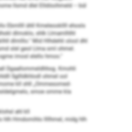
mome llsmd dlel Elldöoihmeld – bül
 Ebmllll ühll Kmeleookllll ehosls
alhokl dlmoklo, shlk Llmamlhlhl
hll dlmlllo.“ Mid Hlhdehli olool dhl
smd slel geol Llma sml ohmel.
l ogme imosl elello hmoo.“
hall Dgaallommeldhhog. Kmohli
ldll Sgllldkhlodl ohmel ool
o mome kll shll „Ommesomed-
mesldelgmelo, smoe omme kla
lohsl ahl kll
 hlh Hmdomihlo llllhmel, midg hlh