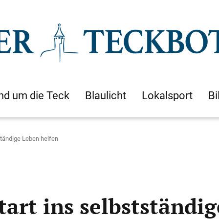
nd um die Teck
Blaulicht
Lokalsport
Bi
ständige Leben helfen
art ins selbstständi