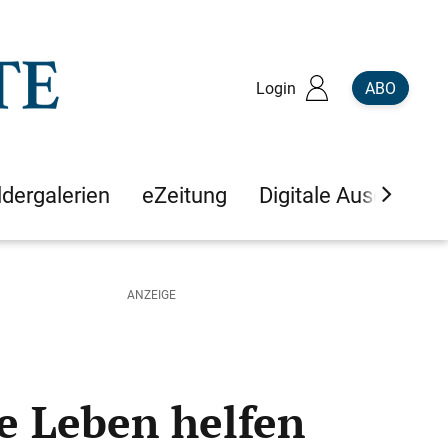
Login
ABO
ldergalerien
eZeitung
Digitale Ausgaben
ge Leben helfen