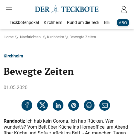
Teckbotenpokal
Kirchheim
Rund um die Teck
Blaulicht
Loka
ABO
Home
Nachrichten
Kirchheim
Bewegte Zeiten
Kirchheim
Bewegte Zeiten
01.05.2020
Randnotiz
Ich hab kein Corona. Ich hab Rücken. Wen
wundert’s? Vom Bett über Küche ins Homeoffice, am Abend
über Küche und Sofa zurück ins Bett. - An manchen Tagen