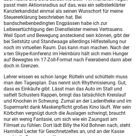
passt mein Aktionsradius auf das, was ein selbsterklärter
Kanzlerkandidat einmal als seinen Wunschort für meine
Steuererklärung beschrieben hat. Bei
bandscheibenbedingten Engpässen habe ich zur
Leibesertüchtigung den Dienstleister meines Vertrauens.
Weil Sport und Bewegung ansteckend sein können, gibt der
bei Seitstütz und Standwaage allerdings Hilfestellung nur
noch im virtuellen Raum. Das kann man machen. Nach der
x-ten Skype-Konferenz im Heimbüro hält sich mein Hunger
auf Bewegtes im 17-Zoll-Format nach Feier­abend dann aber
doch in Grenzen.
Lehrer wissen es schon lange: Rütteln und schütteln muss
man den Tagesplan. Das nennt sich Rhythmisierung. Gut,
dass es Einkäufe gibt. Lässt man das Auto im Stall und
sattelt Schusters Rappen, bringt das tatsächlich Kreislauf
und Knochen in Schwung. Zumal an der Ladentheke und im
Supermarkt dank Maskenpflicht großes Kino läuft. Wer sein
Körbchen vergnügt durch die Auslagen schwingt, braucht
nur ein wenig Fantasie, um sich wie ein Zaungast am
Filmset zu fühlen: Dort lädt Billy the Kid Bohnen nach, steht
Hannibal Lecter für Ge­schnetzeltes an, und an der Kasse