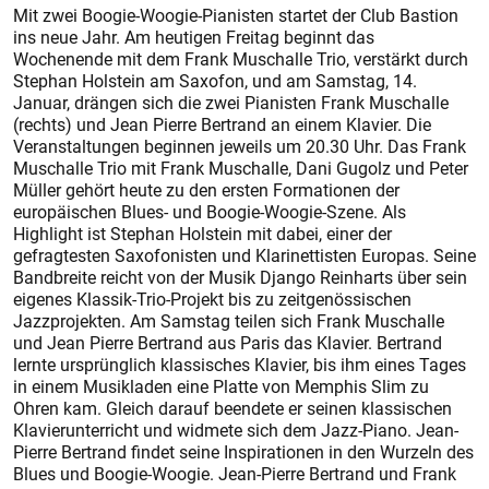
Mit zwei Boogie-Woogie-Pianisten startet der Club Bastion
ins neue Jahr. Am heutigen Freitag beginnt das
Wochenende mit dem Frank Muschalle Trio, verstärkt durch
Stephan Holstein am Saxofon, und am Samstag, 14.
Januar, drängen sich die zwei Pianisten Frank Muschalle
(rechts) und Jean Pierre Bertrand an einem Klavier. Die
Veranstaltungen beginnen jeweils um 20.30 Uhr. Das Frank
Muschalle Trio mit Frank Muschalle, Dani Gugolz und Peter
Müller gehört heute zu den ersten Formationen der
europäischen Blues- und Boogie-Woogie-Szene. Als
Highlight ist Stephan Holstein mit dabei, einer der
gefragtesten Saxofonisten und Klarinettisten Europas. Seine
Bandbreite reicht von der Musik Django Reinharts über sein
eigenes Klassik-Trio-Projekt bis zu zeitgenössischen
Jazzprojekten. Am Samstag teilen sich Frank Muschalle
und Jean Pierre Bertrand aus Paris das Klavier. Bertrand
lernte ursprünglich klassisches Klavier, bis ihm eines Tages
in einem Musikladen eine Platte von Memphis Slim zu
Ohren kam. Gleich darauf beendete er seinen klassischen
Klavierunterricht und widmete sich dem Jazz-Piano. Jean-
Pierre Bertrand findet seine Inspirationen in den Wurzeln des
Blues und Boogie-Woogie. Jean-Pierre Bertrand und Frank