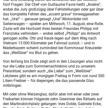
fünf Fragen: Der Chef von Guillaume Favre heißt „Arsène“,
wobei die Jury großzügig über Fehlstellungen oder gar über
das komplette Fehlen des „accent grave“ hinweggesehen
hat. „Ural“ – genauer gesagt „Ural“-Motorräder mit
Seitenwagen – spielen am Mittwoch, 11. August, eine Rolle.
Zazie will die Hochzeit ihres bes­ten Freundes Philipp mit
Franziska verhindern – wobei selbst „Philipp“ als Antwort
genügen sollte. Otti und Keule legen auf dem Weg nach
Vietnam 13 000 Kilometer per Fahrrad zurück – und in
Niederbayern scheint zumindest bei Kommissar Kreuzeder
das „Weißbier“ ins Blut zu gehen.
Von Anfang bis Ende zeigt sich in den Lösungen also nicht
nur die Liebe zum Sommernachtskino und zu unserem
Preisrätsel, sondern auch „die Liebe“ zum „Weißbier“.
Letzteres gibt es am morgigen Freitag in Form von rund 300
Litern Freibier – für diejenigen, die das passende Glas
mitbringen.
Mit oder ohne Weizenglas, dafür aber mit einer oder zwei
Freikarten können folgende zehn Gewinner des Rätsels auf
den Martinskirchplatz gelangen: Ines Dolde, Gabriele Ecke,