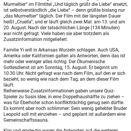
Murmeltier“ im Filmtitel „Und täglich grüßt die Liebe“ ersetzt,
ist selbstverständlich „die Liebe“ – denn grüßte bislang nur
„das Murmeltier“ täglich. Der Film mit der längsten Dauer
heißt „Cruella“, und er läuft gleich zwei Mal: am 13. und am
20. August. Nach der tatsächlichen Länge (134 Minuten)
war nicht gefragt. Viele haben sie aber trotzdem als
Zusatzinformation mitgeliefert.
Familie Yi will in Arkansas Wurzeln schlagen. Auch USA,
Amerika oder Kalifornien galten als Antworten, denn das ist
mehr oder weniger alles richtig. Der Ökumenische
Gottesdienst ist am Sonntag, 15. August. Er be­ginnt um
10.30 Uhr. Nicht gefragt war nach dem Film, auf den er sich
bezieht, so wenig wie nach dem Tag, an dem dieser Film
läuft.
Reihenweise Zusatzinformationen gaben unsere Quiz-
Spieler zu Susis Idee, in eine Doppelhaushälfte zu ziehen –
was für Eberhofer schon konfliktträchtig genug sein dürfte.
Es kommt aber noch schlimmer: Sein wenig geliebter Bruder
Leopold soll mit einziehen – und geplant ist außerdem eine
Gemeinschaftssauna.
Klar und eindeutig waren die Antworten auf die weiteren