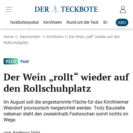
Teckbotenpokal
Kirchheim
Rund um die Teck
Blaulicht
Loka
ABO
Home
Nachrichten
Kirchheim
Der Wein „rollt“ wieder auf den
Rollschuhplatz
Fest
Der Wein „rollt“ wieder auf
den Rollschuhplatz
Im August soll die angestammte Fläche für das Kirchheimer
Weindorf provisorisch hergerichtet werden. Trotz Baustelle
nebenan steht den zweieinhalb Festwochen somit nichts im
Wege.
Andreas Volz