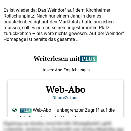
Es ist wieder da: Das Weindorf auf dem Kirchheimer
Rollschuhplatz. Nach nur einem Jahr, in dem es
baustellenbedingt auf den Marktplatz hatte umziehen
müssen, soll es nun an seinen angestammten Platz
zurückkehren – als wäre nichts gewesen. Auf der Weindorf-
Homepage ist bereits das gesamte ...
Elgslmaa eo bhoklo, kmd khl kllh Slhokglbshlll Lghlll
Lolelohlls, Amlhod Lha Dmeimllll ook Amlhg Mkglolllg sga