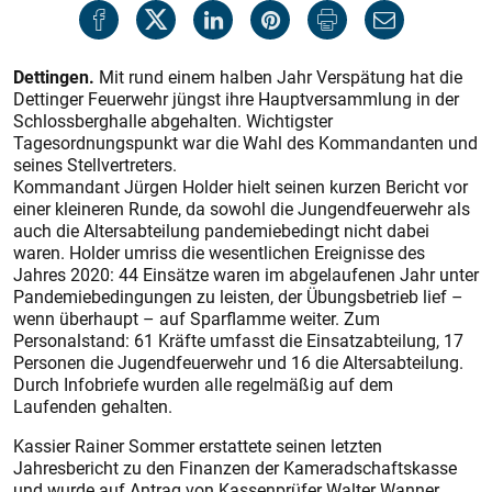
Dettingen.
Mit rund einem halben Jahr Verspätung hat die
Dettinger Feuerwehr jüngst ihre Hauptversammlung in der
Schlossberghalle abgehalten. Wichtigster
Tagesordnungspunkt war die Wahl des Kommandanten und
seines Stellvertreters.
Kommandant Jürgen Holder hielt seinen kurzen Bericht vor
einer kleineren Runde, da sowohl die Jungendfeuerwehr als
auch die Altersabteilung pandemiebedingt nicht dabei
waren. Holder umriss die wesentlichen Ereignisse des
Jahres 2020: 44 Einsätze waren im abgelaufenen Jahr unter
Pande­miebedingungen zu leisten, der Übungsbetrieb lief –
wenn überhaupt – auf Sparflamme weiter. Zum
Personalstand: 61 Kräfte umfasst die Einsatzabteilung, 17
Personen die Jugendfeuerwehr und 16 die Altersabteilung.
Durch Infobriefe wurden alle regelmäßig auf dem
Laufenden gehalten.
Kassier Rainer Sommer erstattete seinen letzten
Jahresbericht zu den Finanzen der Kameradschaftskasse
und wurde auf Antrag von Kassenprüfer Walter Wanner