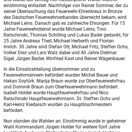
einstimmig entlastet. ­Nachfolger von Rainer Sommer, der zu
­seiner Überraschung das Feuerwehr-­Ehrenkreuz in Bronze
des Deutschen Feuerwehrverbandes überreicht bekam, wird
Michael Leins. Danach gab es zahlreiche Ehrungen: Für 15
Jahre Feuerwehrdienst wurde Michael Leins, Tino
Ratschinski, Thomas Schilling und Lukas Bader gedankt, für
25 Jahre Andreas Theil, Michael Herberth und Florian
Imrich. 30 Jahre sind Stefan Ott, Michael Fritz, Steffen Ochs,
Volker Diez und Lars Walz dabei und 40 Jahre Dietmar
Sigel, Jürgen Bezler, Winfried Kast und Reiner Wägenbauer.
In die Einsatzabteilung übernommen und zu
Feuerwehrmännern befördert wurden Michel Bauer und
Hakan Soytürk. ­Marija Braun wurde zur Oberfeuerwehrfrau
und Dominik Braun zum Oberfeuerwehrmann befördert.
Isabell Holder wurde Hauptfeuerwehrfrau und Nico
Ratschinski Hauptfeuerwehrmann. Dr. Steffen Ochs und
Karl-Heinz Kiedaisch wurden zu Hauptlösch­meistern
befördert.
Nun standen die Wahlen an. Einstimmig wurde in geheimer
Wahl Kommandant Jürgen Holder für weitere fünf Jahre